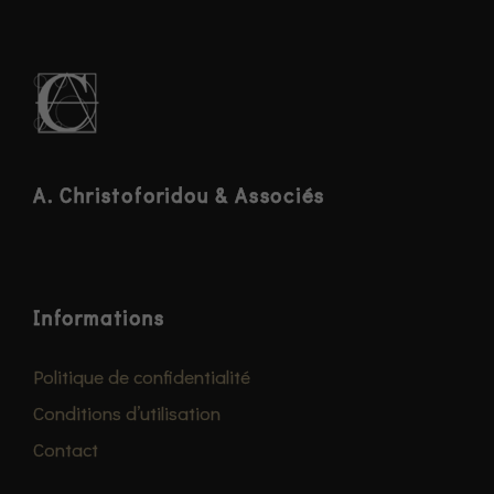
s
a
r
y
T
h
e
s
A. Christoforidou & Associés
e
c
o
o
Informations
ki
e
Politique de confidentialité
s
a
Conditions d’utilisation
r
Contact
e
n