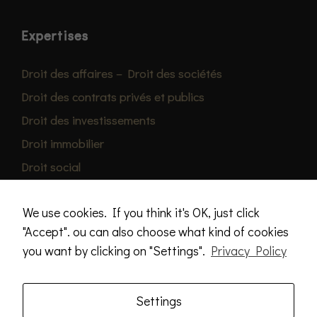
o
t
Expertises
o
p
Droit des affaires – Droit des sociétés
ti
o
Droit des contrats privés et publics
n
Droit des investissements
al
Droit immobilier
.
T
Droit social
h
Droit fiscal
e
We use cookies. If you think it's OK, just click
y
"Accept". ou can also choose what kind of cookies
a
r
you want by clicking on "Settings".
Privacy Policy
e
r
Settings
e
© COPYRIGHT 2022 WWW.ACHRISTOFORIDOU.COM – ALL
q