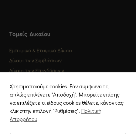
ικ
ά
.
Α
π
Τομείς Δικαίου
α
ι
Εμπορικό & Εταιρικό Δίκαιο
τ
Δίκαιο των Συμβάσεων
ο
ύ
Δίκαιο των Επενδύσεων
ν
Δίκαιο των Ακινήτων
τ
Χρησιμοποιούμε cookies. Εάν συμφωνείτε,
Εργατικό Δίκαιο
α
απλώς επιλέγετε "Αποδοχή". Μπορείτε επίσης
ι
Φορολογικό Δίκαιο
να επιλέξετε τι είδους cookies θέλετε, κάνοντας
γι
κλικ στην επιλογή "Ρυθμίσεις".
Πολιτική
α
Απορρήτου
τ
η
λ