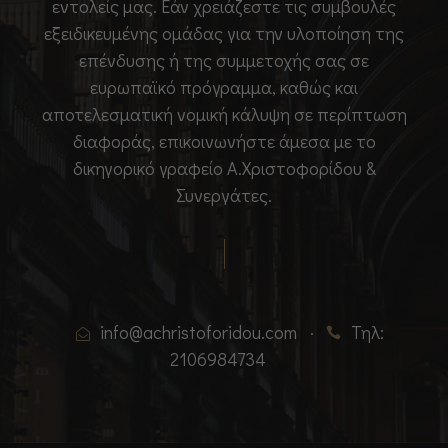
εντολείς μας. Εάν χρειάζεστε τις συμβουλές
εξειδικευμένης ομάδας για την υλοποίηση της
Α
επένδυσης ή της συμμετοχής σας σε
π
ευρωπαϊκό πρόγραμμα, καθώς και
α
ρ
αποτελεσματική νομική κάλυψη σε περίπτωση
α
διαφοράς, επικοινωνήστε άμεσα με το
ί
δικηγορικό γραφείο Α.Χριστοφορίδου &
τ
Συνεργάτες.
η
τ
α
Α
υ
τ
info@achristoforidou.com
·
Τηλ:
ά
2106984734
τ
α
c